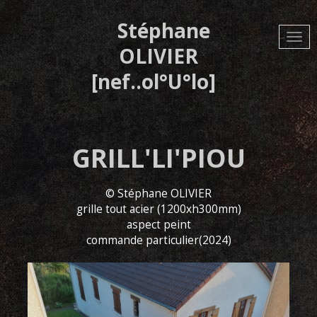
Aller
au
Stéphane
contenu
principal
OLIVIER
[nef..ol°U°lo]
GRILL'LI'PIOU
© Stéphane OLIVIER
grille tout acier (1200xh300mm)
aspect peint
commande particulier(2024)