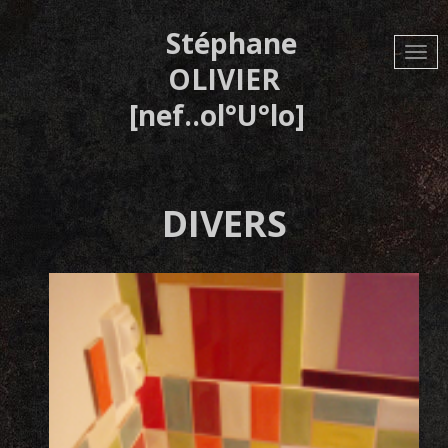
Aller
au
Stéphane
contenu
principal
OLIVIER
[nef..ol°U°lo]
DIVERS