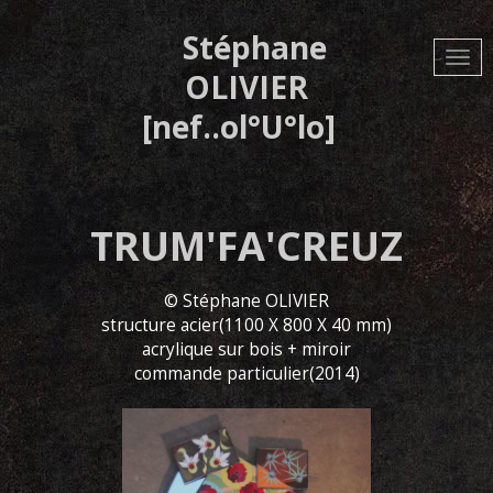
Aller
au
Stéphane
contenu
principal
OLIVIER
[nef..ol°U°lo]
TRUM'FA'CREUZ
© Stéphane OLIVIER
structure acier(1100 X 800 X 40 mm)
acrylique sur bois + miroir
commande particulier(2014)