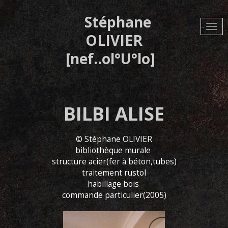
Aller
au
Stéphane
contenu
principal
OLIVIER
[nef..ol°U°lo]
BILBI ALISE
© Stéphane OLIVIER
bibliothèque murale
structure acier(fer à béton,tubes)
traitement rustol
habillage bois
commande particulier(2005)