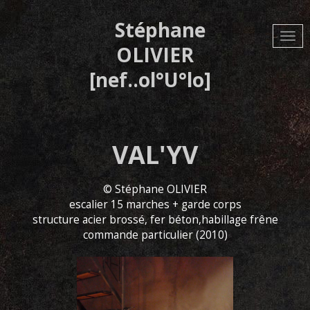
Aller
au
Stéphane
contenu
principal
OLIVIER
[nef..ol°U°lo]
VAL'YV
© Stéphane OLIVIER
escalier 15 marches + garde corps
structure acier brossé, fer béton,habillage frêne
commande particulier (2010)