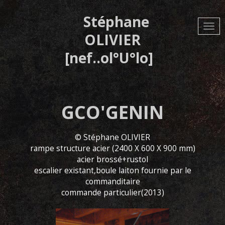
Aller
au
Stéphane
contenu
principal
OLIVIER
[nef..ol°U°lo]
GCO'GENIN
© Stéphane OLIVIER
rampe structure acier (2400 X 600 X 900 mm)
acier brossé+rustol
escalier existant,boule laiton fournie par le
commanditaire
commande particulier(2013)