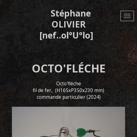
Aller
au
Stéphane
contenu
principal
OLIVIER
[nef..ol°U°lo]
OCTO'FLÉCHE
Octo'fléche
fil de fer, (H165xP350x230 mm)
commande particulier (2024)